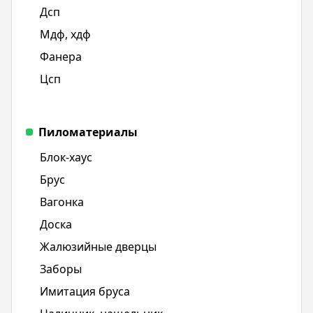
Дсп
Мдф, хдф
Фанера
Цсп
Пиломатериалы
Блок-хаус
Брус
Вагонка
Доска
Жалюзийные дверцы
Заборы
Имитация бруса