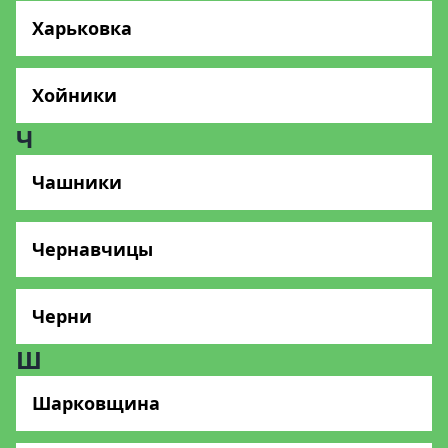
Харьковка
Хойники
Ч
Чашники
Чернавчицы
Черни
Ш
Шарковщина