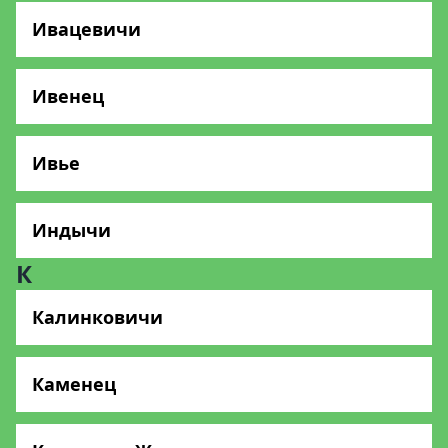
Ивацевичи
Ивенец
Ивье
Индычи
К
Калинковичи
Каменец