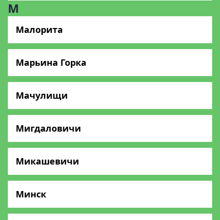
М
Малорита
Марьина Горка
Мачулищи
Мигдаловичи
Микашевичи
Минск