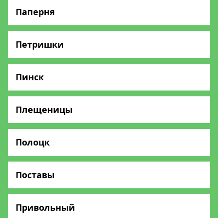
Паперня
Петришки
Пинск
Плещеницы
Полоцк
Поставы
Привольный