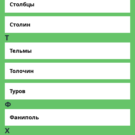
Столбцы
Столин
Т
Тельмы
Толочин
Туров
Ф
Фаниполь
Х