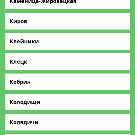
Каменица-Жировецкая
Киров
Клейники
Клецк
Кобрин
Колодищи
Колядичи