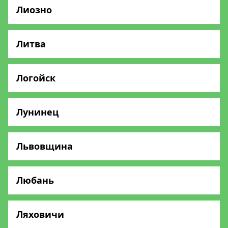
Лиозно
Литва
Логойск
Лунинец
Львовщина
Любань
Ляховичи