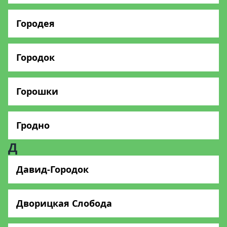
Городея
Городок
Горошки
Гродно
Д
Давид-Городок
Дворицкая Слобода