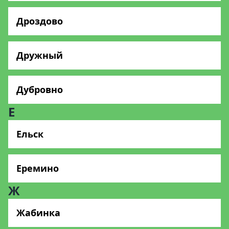
Дроздово
Дружный
Дубровно
Е
Ельск
Еремино
Ж
Жабинка