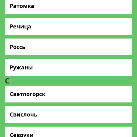
Ратомка
Речица
Россь
Ружаны
С
Светлогорск
Свислочь
Севруки