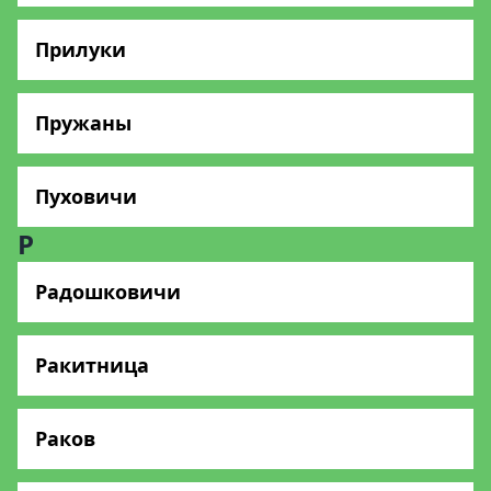
Прилуки
Пружаны
Пуховичи
Р
Радошковичи
Ракитница
Раков