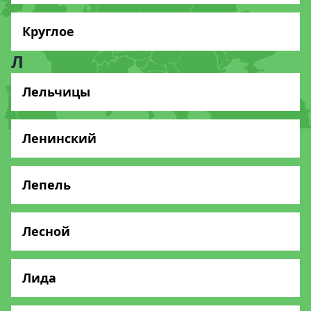
Круглое
Л
Лельчицы
Ленинский
Лепель
Лесной
Лида