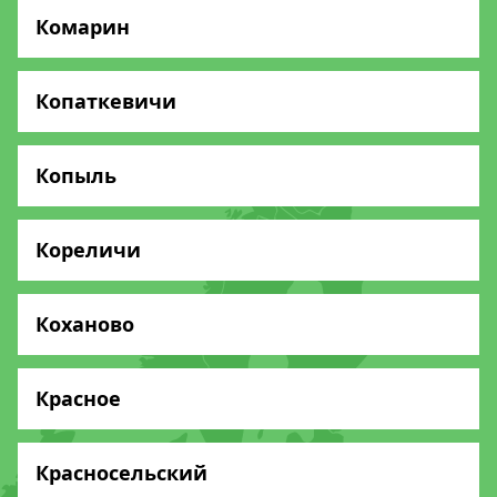
Комарин
Копаткевичи
Копыль
Кореличи
Коханово
Красное
Красносельский