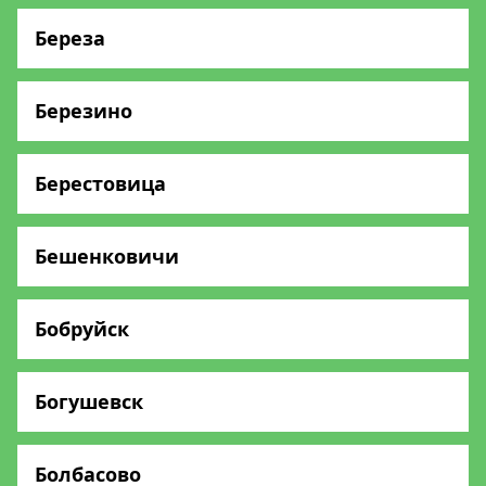
Береза
Березино
Берестовица
Бешенковичи
Бобруйск
Богушевск
Болбасово