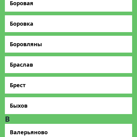
Боровая
Боровка
Боровляны
Браслав
Брест
Быхов
В
Валерьяново