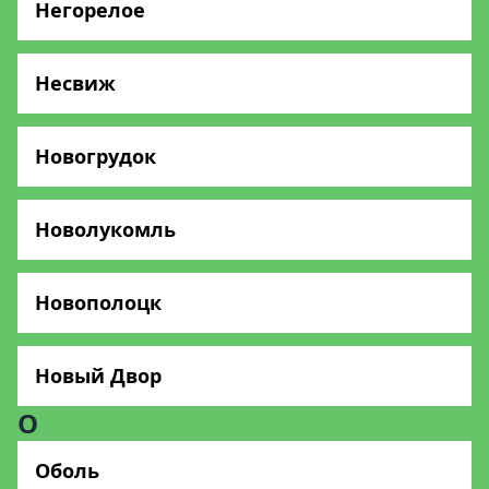
Негорелое
Несвиж
Новогрудок
Новолукомль
Новополоцк
Новый Двор
О
Оболь