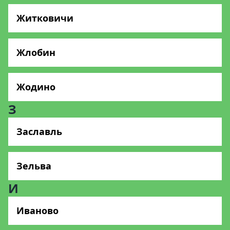
Житковичи
Жлобин
Жодино
З
Заславль
Зельва
И
Иваново