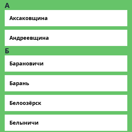
А
Аксаковщина
Андреевщина
Б
Барановичи
Барань
Белоозёрск
Белыничи