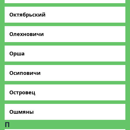
Октябрьский
Олехновичи
Орша
Осиповичи
Островец
Ошмяны
П