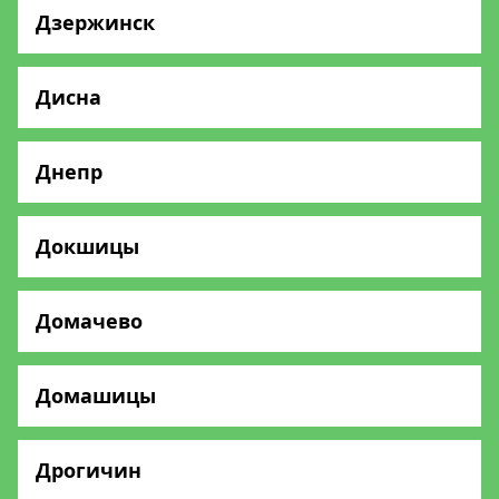
Дзержинск
Дисна
Днепр
Докшицы
Домачево
Домашицы
Дрогичин