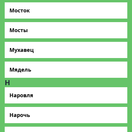
Мосток
Мосты
Мухавец
Мядель
Н
Наровля
Нарочь