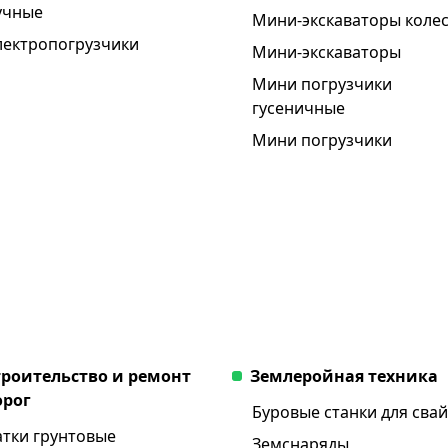
учные
Мини-экскаваторы коле
лектропогрузчики
Мини-экскаваторы
Мини погрузчики
гусеничные
Мини погрузчики
троительство и ремонт
Землеройная техника
орог
Буровые станки для свай
атки грунтовые
Земснаряды