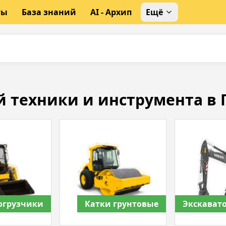
ты
База знаний
AI - Архип
Ещё
й техники и инструмента в 
огрузчики
Катки грунтовые
Экскават
колесные