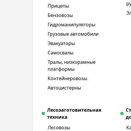
р
Прицепы
Э
Бензовозы
Гидроманипуляторы
Грузовые автомобили
Эвакуаторы
Самосвалы
Тралы, низкорамные
платформы
Контейнеровозы
Автоцистерны
Лесозаготовительная
С
техника
д
Лесовозы
К