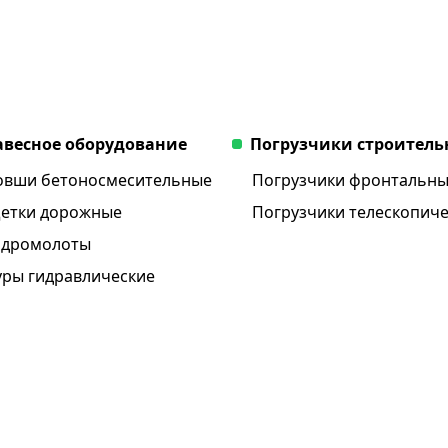
авесное оборудование
Погрузчики строител
овши бетоносмесительные
Погрузчики фронтальн
етки дорожные
Погрузчики телескопич
идромолоты
уры гидравлические