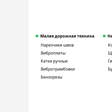
Малая дорожная техника
Н
Нарезчики швов
К
Виброплиты
Щ
Катки ручные
Г
Вибротрамбовки
Б
Бензорезы