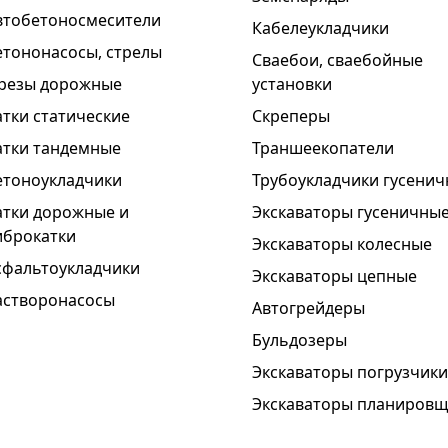
втобетоносмесители
Кабелеукладчики
етононасосы, стрелы
Сваебои, сваебойные
резы дорожные
установки
атки статические
Скреперы
атки тандемные
Траншеекопатели
етоноукладчики
Трубоукладчики гусени
атки дорожные и
Экскаваторы гусеничны
иброкатки
Экскаваторы колесные
сфальтоукладчики
Экскаваторы цепные
астворонасосы
Автогрейдеры
Бульдозеры
Экскаваторы погрузчики
Экскаваторы планиров