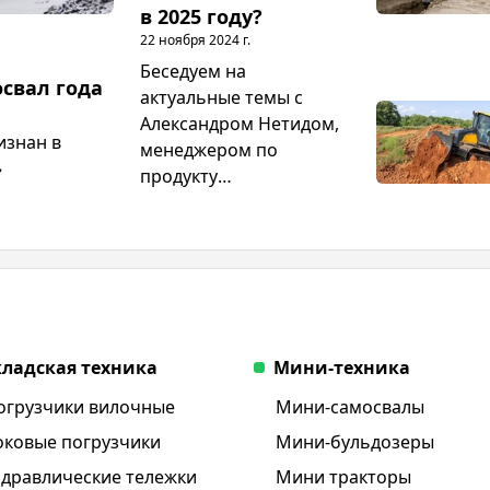
в 2025 году?
22 ноября 2024 г.
Беседуем на
свал года
актуальные темы с
Александром Нетидом,
изнан в
менеджером по
»
продукту
представительства
LiuGong в России и
Беларуси. В центре
внимания — абсолютно
новые разработки из
Китая, затаренность
складов дилеров и
кладская техника
Мини-техника
последствия
огрузчики вилочные
Мини-самосвалы
повышения утильсбора
оковые погрузчики
Мини-бульдозеры
идравлические тележки
Мини тракторы