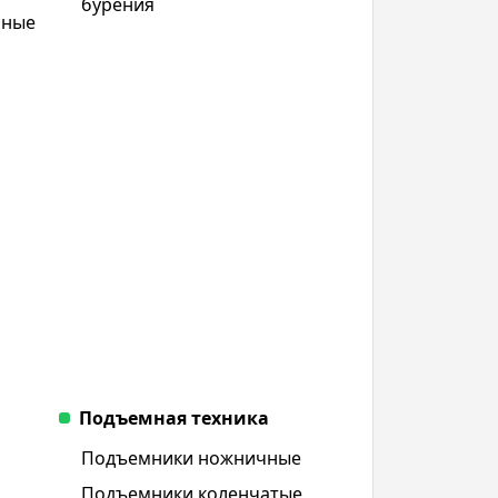
бурения
сные
Подъемная техника
Подъемники ножничные
Подъемники коленчатые