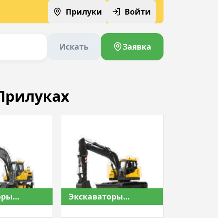
Прилуки
Войти
Искать
Заявка
Прилуках
оры
Экскаваторы
гусеничные