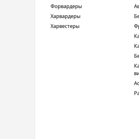
Форвардеры
А
Харвардеры
Б
Харвестеры
Ф
К
К
Б
К
в
А
Р