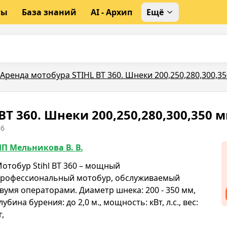
ты
База знаний
AI - Архип
Ещё
Аренда мотобура STIHL BT 360. Шнеки 200,250,280,300,3
BT 360. Шнеки 200,250,280,300,350 
36
П Мельникова В. В.
отобур Stihl BT 360 – мощный
рофессиональный мотобур, обслуживаемый
вумя операторами. Диаметр шнека: 200 - 350 мм,
лубина бурения: до 2,0 м., мощность: кВт, л.с., вес:
г,