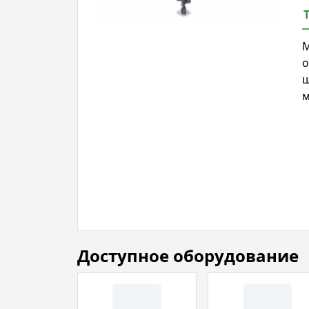
М
о
ш
м
Доступное оборудование