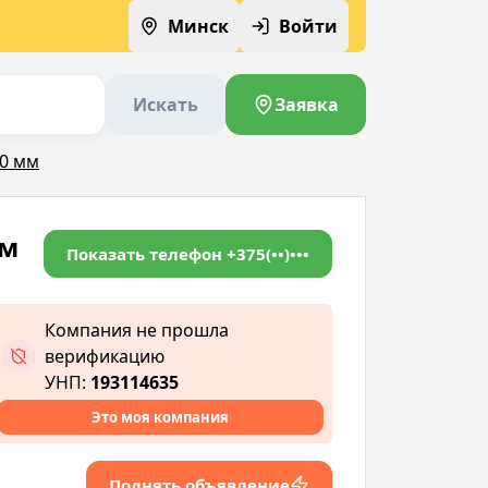
Минск
Войти
Искать
Заявка
50 мм
мм
Показать телефон
+375(••)•••
Компания не прошла
верификацию
УНП:
193114635
Это моя компания
Поднять объявление