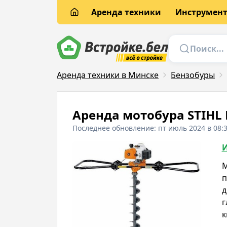
Аренда техники
Инструмен
Аренда техники в Минске
Бензобуры
Аренда мотобура STIHL 
Последнее обновление: пт июль 2024 в 08:
И
М
п
д
г
к