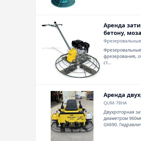
Аренда зат
бетону, мо
Фрезеровальные
Фрезеровальные 
фрезерования, 
ст...
Аренда дву
QUM-78HA
Двухроторная з
диаметром 960мм
GX690. Гидравли
объекте.