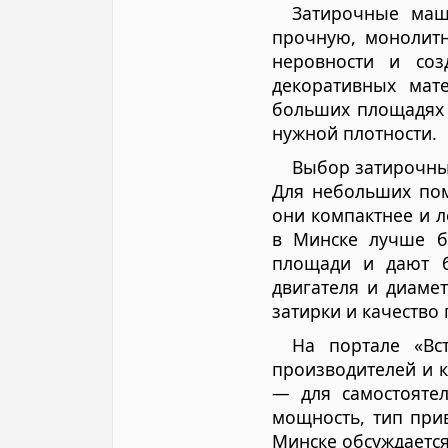
Затирочные маш
прочную, монолитн
неровности и соз
декоративных мат
больших площадях 
нужной плотности.
Выбор затирочны
Для небольших по
они компактнее и л
в Минске лучше б
площади и дают б
двигателя и диаме
затирки и качество
На портале «Вс
производителей и к
— для самостоятел
мощность, тип при
Минске обсуждается