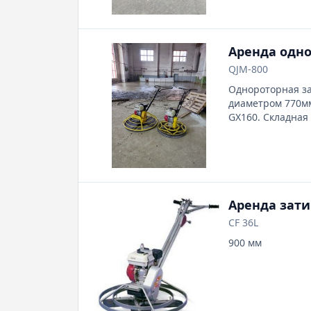
Аренда одн
QJM-800
Однороторная за
диаметром 770мм
GX160. Складная
затирочных лопа
Аренда зати
CF 36L
900 мм