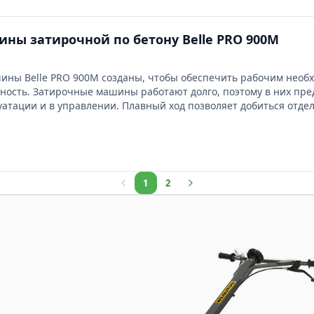
ны затирочной по бетону Belle PRO 900М
ины Belle PRO 900М созданы, чтобы обеспечить рабочим необ
ность. Затирочные машины работают долго, поэтому в них пр
луатации и в управлении. Плавный ход позволяет добиться отде
значены для длительного ис...
1
2