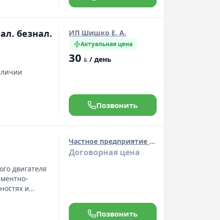
ал. безнал.
ИП Шишко Е. А.
Актуальная цена
30
/ день
BYN
наличии
Позвонить
Частное предприятие "Полюс инвест"
Договорная цена
ого двигателя
ементно-
ностях и
Позвонить