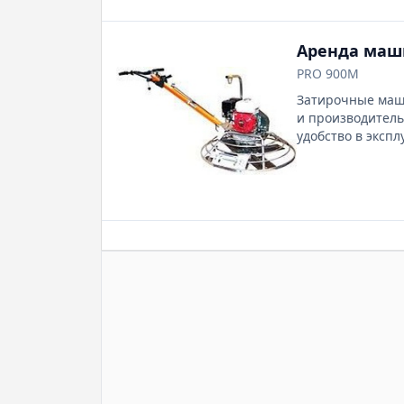
Аренда маши
PRO 900М
Затирочные маш
и производитель
удобство в эксп
качества Предна