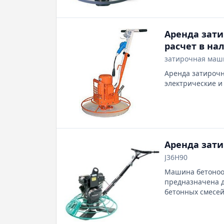
Аренда зати
расчет в на
затирочная маш
Аренда затирочна
электрические и
Аренда зат
J36H90
Машина бетоноот
предназначена д
бетонных смесей
поверхностях с у