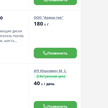
00
ООО "Арена-тех"
180
/
BYN
вающие диски
игатель Honda
 и, шесть
Позвонить
ИП Юшкевич М. С.
Актуальная цена
40
/ день
BYN
Позвонить