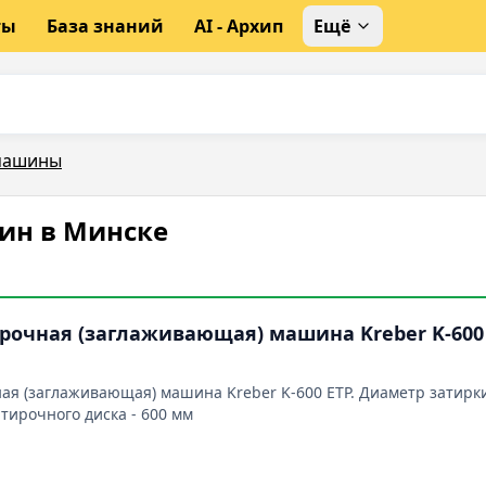
ты
База знаний
AI - Архип
Ещё
машины
ин в Минске
рочная (заглаживающая) машина Kreber K-600
ая (заглаживающая) машина Kreber K-600 ETP. Диаметр затирки 
атирочного диска - 600 мм