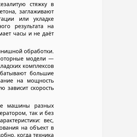
езалитую стяжку в
етона, заглаживают
тации или укладке
ого результата на
ает часы и не даёт
инишной обработки.
роторные модели —
кладских комплексов
абатывают большие
мание на мощность
ю зависит скорость
ные машины разных
ератором, так и без
рактеристики: вес,
ования на объект в
обно, когда техника