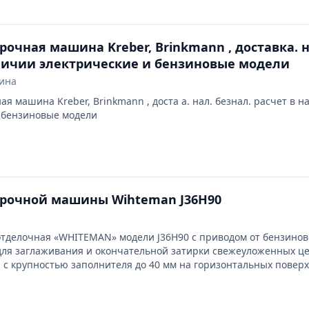
рочная машина Kreber, Brinkmann , доставка. н
личии электрические и бензиновые модели
ина
я машина Kreber, Brinkmann , доста а. нал. безнал. расчет в 
 бензиновые модели
ирочной машины Wihteman J36H90
делочная «WHITEMAN» модели J36H90 с приводом от бензинов
ля заглаживания и окончательной затирки свежеуложенных ц
 с крупностью заполнителя до 40 мм на горизонтальных поверх
клоном до 10%.