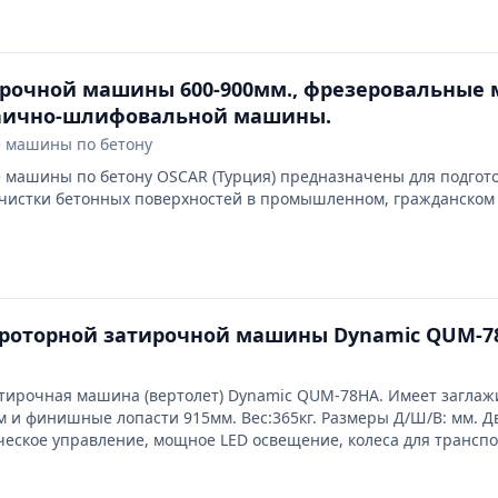
ирочной машины 600-900мм., фрезеровальные
заично-шлифовальной машины.
 машины по бетону
машины по бетону OSCAR (Турция) предназначены для подгото
очистки бетонных поверхностей в промышленном, гражданско
хроторной затирочной машины Dynamic QUM-7
атирочная машина (вертолет) Dynamic QUM-78HA. Имеет загла
 и финишные лопасти 915мм. Вес:365кг. Размеры Д/Ш/В: мм. Д
ческое управление, мощное LED освещение, колеса для транспо