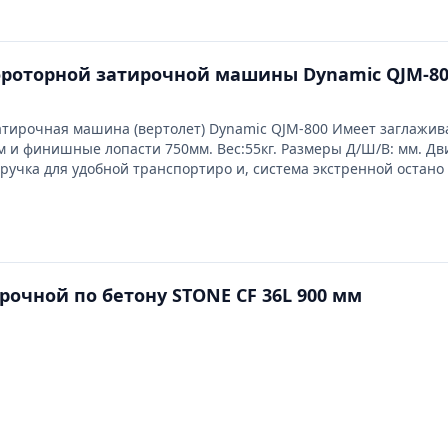
ороторной затирочной машины Dynamic QJM-8
тирочная машина (вертолет) Dynamic QJM-800 Имеет заглажи
 и финишные лопасти 750мм. Вес:55кг. Размеры Д/Ш/В: мм. Дв
 ручка для удобной транспортиро и, система экстренной остано
стей.
рочной по бетону STONE CF 36L 900 мм