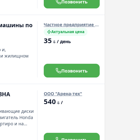
Позвонить
 машины по
Частное предприятие "Парус Групп"
Актуальная цена
35
/ день
BYN
 и,
м и жилищном
Позвонить
8HA
ООО "Арена-тех"
540
/
BYN
живающие диски
вигатель Honda
ртиро и на
Позвонить