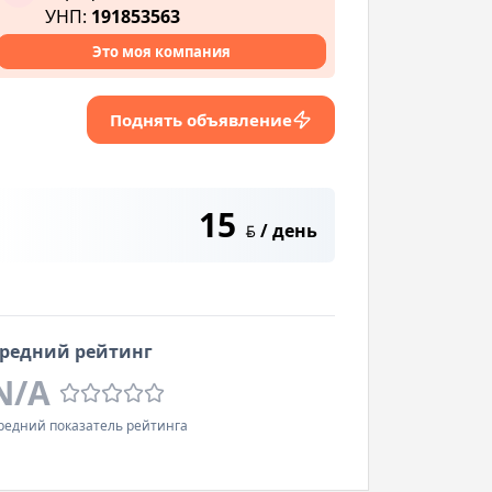
УНП:
191853563
Это моя компания
Поднять объявление
15
/ день
BYN
редний рейтинг
N/A
редний показатель рейтинга