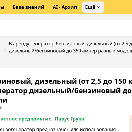
ты
База знаний
AI - Архип
Ещё
В аренду генератор бензиновый, дизельный (от 2,5 д
дизельный/бензиновый до 350 ампер разные модел
иновый, дизельный (от 2,5 до 150 к
енератор дизельный/бензиновый до
ли
16
астное предприятие "Парус Групп"
ензогенератор предназначен для использования