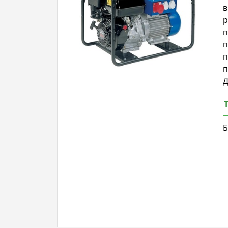
в
р
п
п
п
п
Д
Б