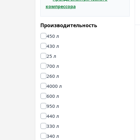
компрессора
Производительность
450 л
430 л
25 л
700 л
260 л
4000 л
600 л
950 л
440 л
330 л
340 л