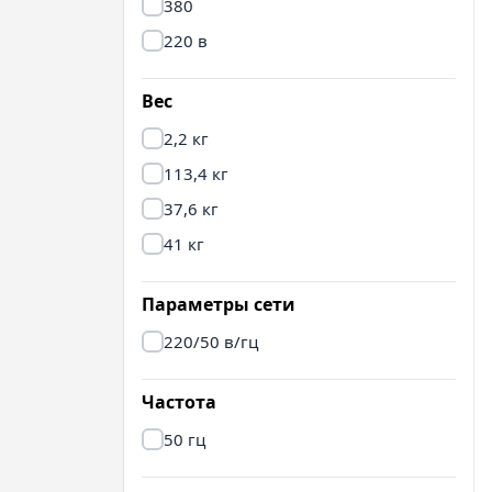
380
220 в
Вес
2,2 кг
113,4 кг
37,6 кг
41 кг
Параметры сети
220/50 в/гц
Частота
50 гц