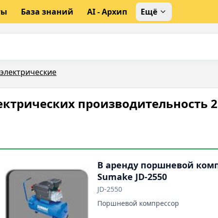
ты
База знаний
AI - Архип
Ещё
электрические
ектрических производительность 2
В аренду поршневой ком
Sumake JD-2550
JD-2550
Поршневой компрессор