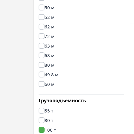
50 м
52 м
62 м
72 м
63 м
68 м
80 м
49.8 м
60 м
Грузоподъемность
55 т
80 т
100 т