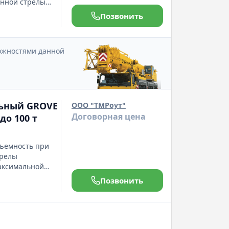
инной стрелы
ми
Позвонить
хосных кранов!
его 2,55 метра,
пактных в
можностями данной
льный GROVE
ООО "ТМРоут"
Договорная цена
 до 100 т
дъемность при
трелы
максимальной
полнительном
Позвонить
- до 69 м.