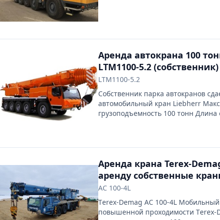
удлинитель: 10,8 м - 33 м; двигател
Zylinder-Turbo-Diesel, 338 kW;
Аренда автокрана 100 тон
LTM1100-5.2 (собственник)
LTM1100-5.2
Собственник парка автокранов сда
автомобильный кран Liebherr Макс
грузоподъемность 100 тонн Длина
52 м
Аренда крана Terex-Demag
аренду собственные краны
80, 90, 100, 130, 160, 200, 3
AC 100-4L
(SARENS.BY)
Тerex-Demag AC 100-4L Мобильный
повышенной проходимости Тerex-D