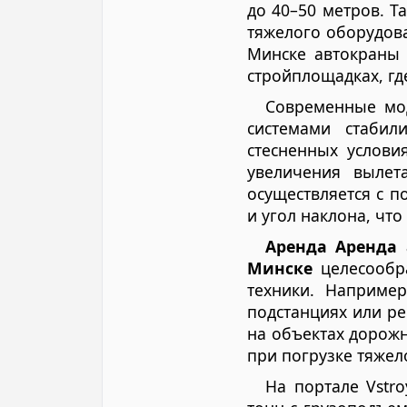
до 40–50 метров. Т
тяжелого оборудова
Минске автокраны 
стройплощадках, гд
Современные мод
системами стабил
стесненных услови
увеличения вылет
осуществляется с 
и угол наклона, чт
Аренда Аренда 
Минске
целесообра
техники. Наприме
подстанциях или ре
на объектах дорожн
при погрузке тяжел
На портале Vstr