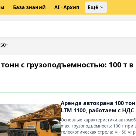
ты
База знаний
AI - Архип
Ещё
 50т
 тонн с грузоподъемностью: 100 т в
Аренда автокрана 100 тон
LTM 1100, работаем с НДС
Основные характеристики автомоб
max. грузоподъёмность: 100 т при 
телескопическая стрела: м - 50 м;