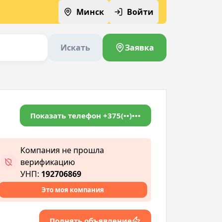
Минск
Войти
Искать
Заявка
Показать телефон
+375(••)•••
Компания не прошла
верификацию
УНП:
192706869
Это моя компания
Поднять объявление