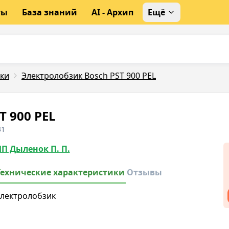
ты
База знаний
AI - Архип
Ещё
ки
Электролобзик Bosch PST 900 PEL
T 900 PEL
31
П Дыленок П. П.
Технические характеристики
Отзывы
лектролобзик