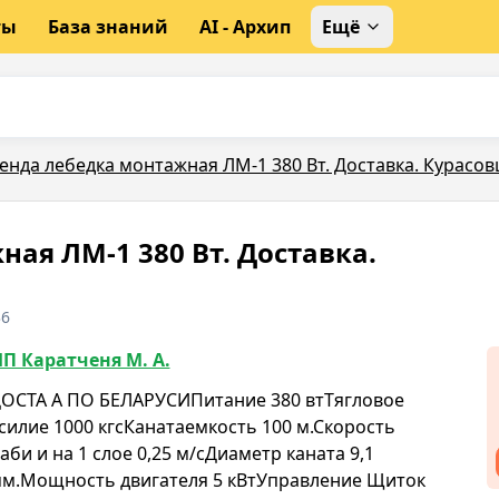
ты
База знаний
AI - Архип
Ещё
енда лебедка монтажная ЛМ-1 380 Вт. Доставка. Курасо
ая ЛМ-1 380 Вт. Доставка.
36
П Каратченя М. А.
ОСТА А ПО БЕЛАРУСИПитание 380 втТягловое
силие 1000 кгсКанатаемкость 100 м.Скорость
аби и на 1 слое 0,25 м/сДиаметр каната 9,1
м.Мощность двигателя 5 кВтУправление Щиток