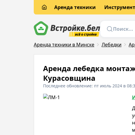
Аренда техники
Инструмен
Аренда техники в Минске
Лебедки
Ар
Аренда лебедка монтажн
Курасовщина
Последнее обновление: пт июль 2024 в 08:
И
Д
у
н
м