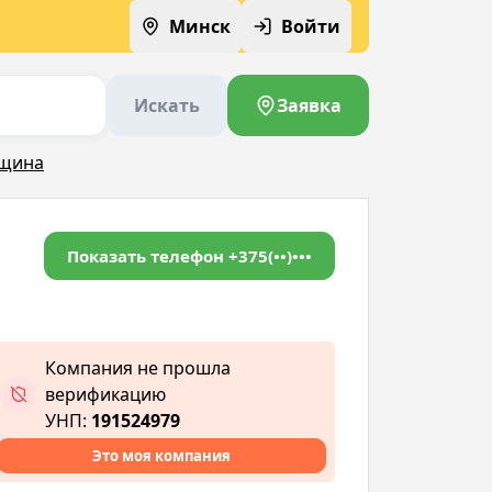
Минск
Войти
Искать
Заявка
вщина
Показать телефон
+375(••)•••
Компания не прошла
верификацию
УНП:
191524979
Это моя компания