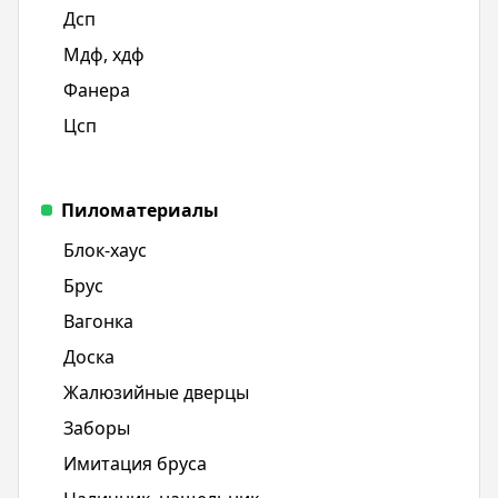
Дсп
Мдф, хдф
Фанера
Цсп
Пиломатериалы
Блок-хаус
Брус
Вагонка
Доска
Жалюзийные дверцы
Заборы
Имитация бруса