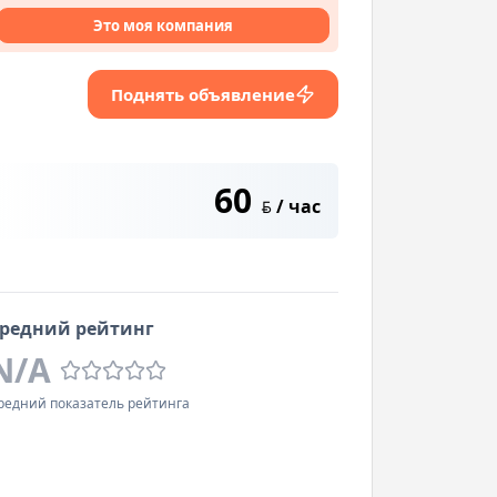
Это моя компания
Поднять объявление
60
/ час
BYN
редний рейтинг
N/A
редний показатель рейтинга