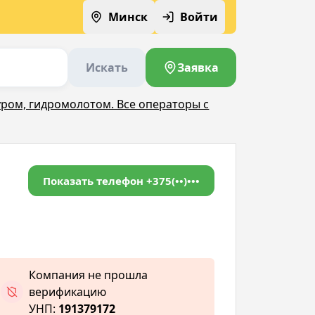
Минск
Войти
Искать
Заявка
ом, гидромолотом. Все операторы с
Показать телефон
+375(••)•••
Компания не прошла
верификацию
УНП:
191379172