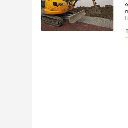
о
г
Н