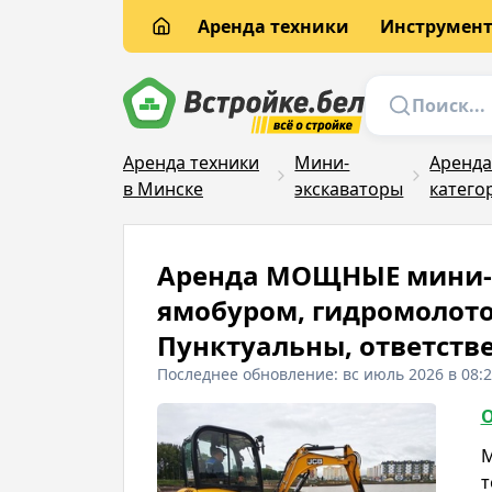
Аренда техники
Инструмен
Аренда техники
Мини-
Аренда
в Минске
экскаваторы
катего
Аренда МОЩНЫЕ мини-э
ямобуром, гидромолотом
Пунктуальны, ответстве
Последнее обновление: вс июль 2026 в 08:
О
М
т