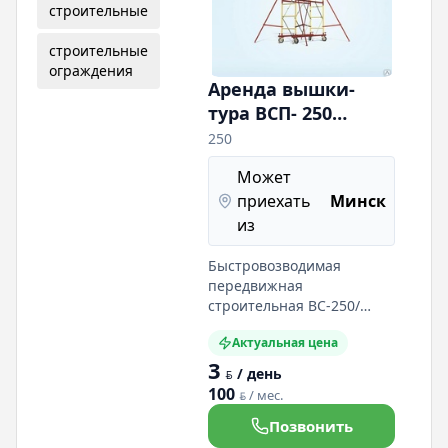
строительные
строительные
ограждения
Аренда вышки-
тура ВСП- 250
(1,2*2м; 0,7*1,6м;
250
2*2м)
Может
приехать
Минск
из
Быстровозводимая
передвижная
строительная ВС-250/
(2,0х1,2) вышка – тура.
Актуальная цена
Предназначена для
3
проведения локальных
/ день
BYN
строительно-монтажных и
100
/ мес.
BYN
ремонтных работ на
высоте от 4-х до 18 метров
Позвонить
Грузоподъемность: 250 кг