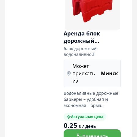
строительные, ремонтные
организации к
сотрудничеству на
взаимовыгодных
условиях. Ограждения для
стройплощадки,
Аренда блок
территорий, зданий,
дорожный
техники. Наш сайт:
водоналивной
блок дорожный
водоналивной
Может
приехать
Минск
из
Водоналивные дорожные
барьеры – удобная и
экономная форма
приобретения этих типов
Актуальная цена
пластиковых
0.25
заграждений, когда
/ день
BYN
отпадает необходимость
купить водоналивные
Позвонить