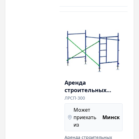
(2 человека)
Аренда
строительных
лесов
ЛРСП-300
Может
приехать
Минск
из
Аренда строительных