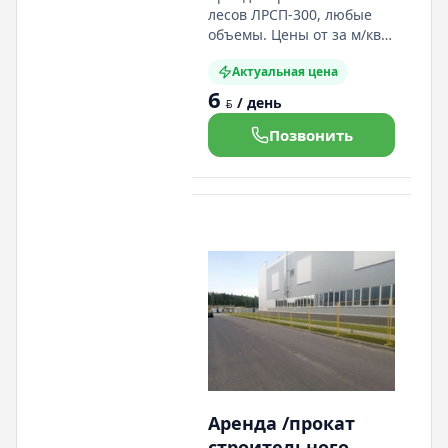
лесов ЛРСП-300, любые
объемы. Цены от за м/кв.
Длина секции 3 метра,
Актуальная цена
высота 2 метра, глубина 1
6
метр. Допустимая
/ день
BYN
нагрузка 200 кг. Любой
объем. Доста а по РБ либо
Позвонить
самовывоз. Низкие цены,
индивидуальный подход
Аренда /прокат
строительного